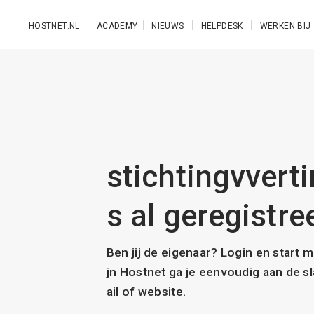
Ga naar de hoofdinhoud
HOSTNET.NL
ACADEMY
NIEUWS
HELPDESK
WERKEN BIJ
stichtingvvert
s al geregistre
Ben jij de eigenaar? Login en start 
jn Hostnet ga je eenvoudig aan de 
ail of website.